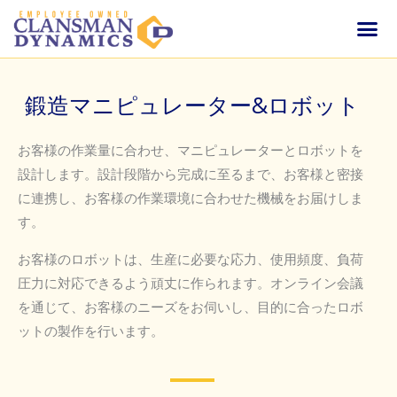
内
メ
容
ホーム
会社案内
製品紹介 +
お問い合わせ
スペアパーツと各種サービス
世界の代理店
を
ニ
ス
鍛造マニピュレーター&ロボット
キ
ュ
ッ
ー
お客様の作業量に合わせ、マニピュレーターとロボットを
プ
設計します。設計段階から完成に至るまで、お客様と密接
に連携し、お客様の作業環境に合わせた機械をお届けしま
す。
お客様のロボットは、生産に必要な応力、使用頻度、負荷
圧力に対応できるよう頑丈に作られます。オンライン会議
を通じて、お客様のニーズをお伺いし、目的に合ったロボ
ットの製作を行います。