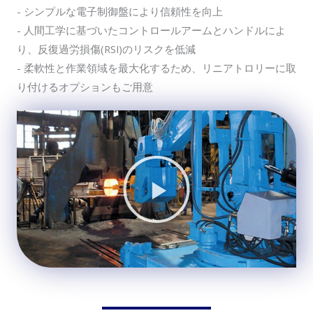
- シンプルな電子制御盤により信頼性を向上
- 人間工学に基づいたコントロールアームとハンドルによ
り、反復過労損傷(RSI)のリスクを低減
- 柔軟性と作業領域を最大化するため、リニアトロリーに取
り付けるオプションもご用意
動
画
再
生