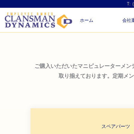
内
T: 
容
ホーム
会社
を
ス
キ
ッ
プ
ご購入いただいたマニピュレーターメン
取り揃えております。定期メン
スペアパーツ