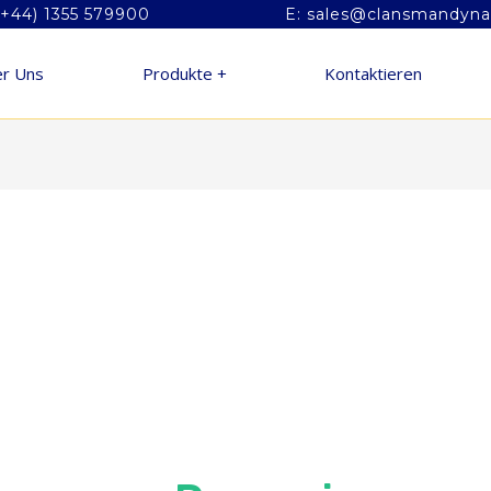
(+44) 1355 579900
E: sales@clansmandyn
r Uns
Produkte +
Kontaktieren