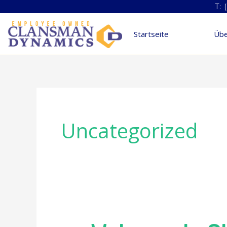
Zum
T: 
Inhalt
Startseite
Übe
springen
Uncategorized
Welcome