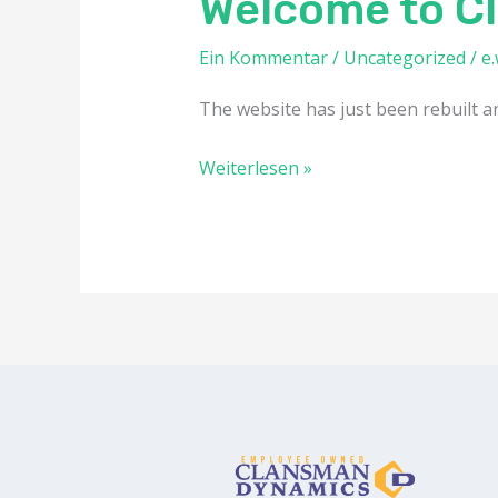
Welcome to C
to
Ein Kommentar
/
Uncategorized
/
e
Clansman
Dynamics
The website has just been rebuilt 
new
web
Weiterlesen »
site