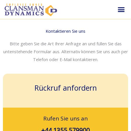
Zum
Me
Inhalt
Ersatzteile & Wa
Weltweite Vert
springen
Kontaktieren Sie uns
Bitte geben Sie die Art Ihrer Anfrage an und füllen Sie das
untenstehende Formular aus. Alternativ können Sie uns auch per
Telefon oder E-Mail kontaktieren.
Rückruf anfordern
Rufen Sie uns an
+44 1355 579900