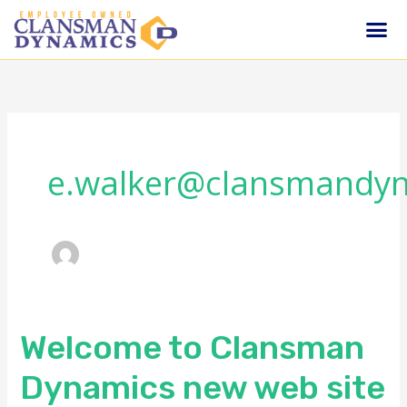
Ir
Me
al
Sobre Noso
Productos +
Servicio Y Asi
contenido
e.walker@clansmandy
Welcome to Clansman
Welcome
to
Dynamics new web site
Clansman