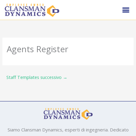
Vai
Me
al
Ricambi E As
contenuto
Agents Register
Staff Templates successivo
→
Siamo Clansman Dynamics, esperti di ingegneria. Dedicato